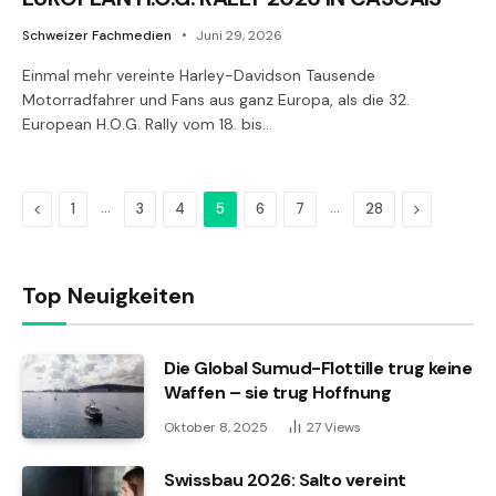
Schweizer Fachmedien
Juni 29, 2026
Einmal mehr vereinte Harley-Davidson Tausende
Motorradfahrer und Fans aus ganz Europa, als die 32.
European H.O.G. Rally vom 18. bis…
Previous
…
…
Next
1
3
4
5
6
7
28
Top Neuigkeiten
Die Global Sumud-Flottille trug keine
Waffen – sie trug Hoffnung
Oktober 8, 2025
27
Views
Swissbau 2026: Salto vereint