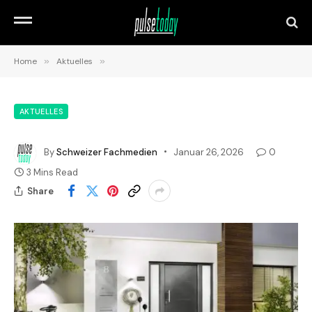
Home
»
Aktuelles
»
AKTUELLES
By
Schweizer Fachmedien
Januar 26, 2026
0
3 Mins Read
Share