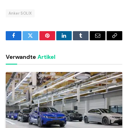
Anker SOLIX
Facebook
Twitter
Pinterest
LinkedIn
Tumblr
Email
Copy
Link
Verwandte
Artikel