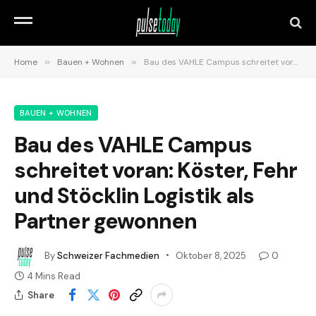
Home
»
Bauen + Wohnen
»
Bau des VAHLE Campus schreitet voran: Köster, Fehr und Stöcklin Logistik als Partner gewonnen
BAUEN + WOHNEN
Bau des VAHLE Campus
schreitet voran: Köster, Fehr
und Stöcklin Logistik als
Partner gewonnen
By
Schweizer Fachmedien
Oktober 8, 2025
0
4 Mins Read
Share