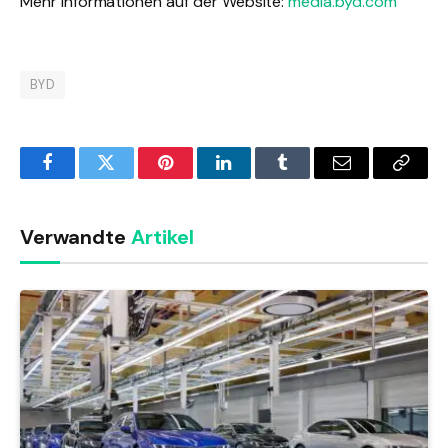
Mehr Informationen auf der Website:
media.byd.com
BYD
Facebook
Twitter
Pinterest
LinkedIn
Tumblr
Email
Copy
Link
Verwandte
Artikel