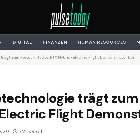
N
DIGITAL
FINANZEN
HUMAN RESOURCES
M
trägt zum Fortschritt des RTX Hybrid-Electric Flight Demonstrator bei
technologie trägt zum 
lectric Flight Demonst
0
5 Mins Read