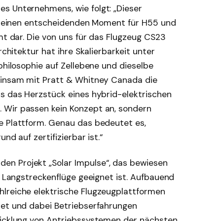
s Unternehmens, wie folgt: „Dieser
llt einen entscheidenden Moment für H55 und
amt dar. Die von uns für das Flugzeug CS23
rchitektur hat ihre Skalierbarkeit unter
sphilosophie auf Zellebene und dieselbe
einsam mit Pratt & Whitney Canada die
as das Herzstück eines hybrid-elektrischen
 Wir passen kein Konzept an, sondern
e Plattform. Genau das bedeutet es,
nd auf zertifizierbar ist.“
n Projekt „Solar Impulse“, das bewiesen
ür Langstreckenflüge geeignet ist. Aufbauend
lreiche elektrische Flugzeugplattformen
tet und dabei Betriebserfahrungen
wicklung von Antriebssystemen der nächsten