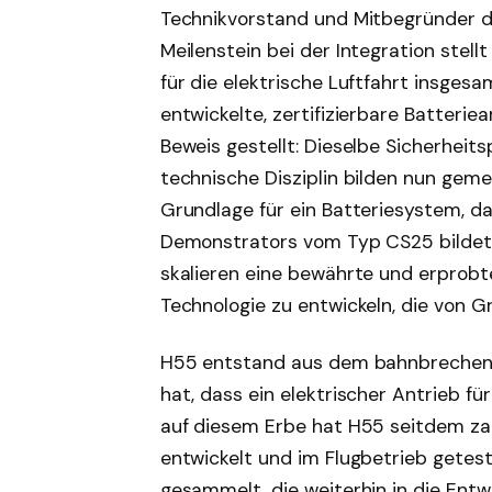
Technikvorstand und Mitbegründer de
Meilenstein bei der Integration ste
für die elektrische Luftfahrt insges
entwickelte, zertifizierbare Batteriea
Beweis gestellt: Dieselbe Sicherheit
technische Disziplin bilden nun gem
Grundlage für ein Batteriesystem, d
Demonstrators vom Typ CS25 bildet.
skalieren eine bewährte und erprobt
Technologie zu entwickeln, die von Gru
H55 entstand aus dem bahnbrechende
hat, dass ein elektrischer Antrieb f
auf diesem Erbe hat H55 seitdem zah
entwickelt und im Flugbetrieb getes
gesammelt, die weiterhin in die Ent