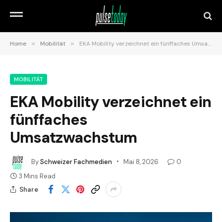
Home
»
Mobilität
»
EKA Mobility verzeichnet ein fünffaches Umsatzwachstum
MOBILITÄT
EKA Mobility verzeichnet ein
fünffaches
Umsatzwachstum
By
Schweizer Fachmedien
Mai 8, 2026
0
3 Mins Read
Share