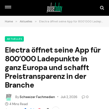
Home
»
Aktuelles
»
Electra öffnet seine App für 800’000 Ladepunkte in ganz Europa und schafft Preistransparenz in der Branche
AKTUELLES
Electra öffnet seine App für
800’000 Ladepunkte in
ganz Europa und schafft
Preistransparenz in der
Branche
By
Schweizer Fachmedien
Juli 2, 2026
0
4 Mins Read