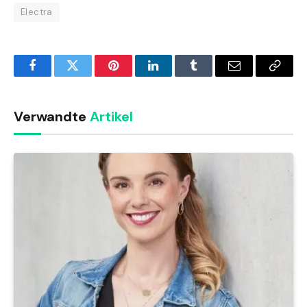
Electra
Facebook
Twitter
Pinterest
LinkedIn
Tumblr
Email
Copy
Link
Verwandte
Artikel