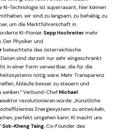
ie KI-Technologie ist superrasant, hier können
ithalten, wir sind zu langsam, zu behäbig, zu
ber, um die Marktführerschaft in
orderte KI-Pionier
Sepp Hochreiter
mehr
. Der Physiker und
er
beleuchtete das österreichische
 Daten sind derzeit nur sehr eingeschränkt
t in einer Form verwertbar, die für die
heitssystems nötig wäre. Mehr Transparenz
elfen, Abläufe besser zu steuern und
zu senken.“ Verbund-Chef
Michael
esektor revolutionieren würde: „Künstliche
 hocheffizientes Energiesystem zu entwickeln,
brauchen, perfekt umgehen kann. KI macht uns
.“
Sok-Kheng Taing
, Co-Founder des