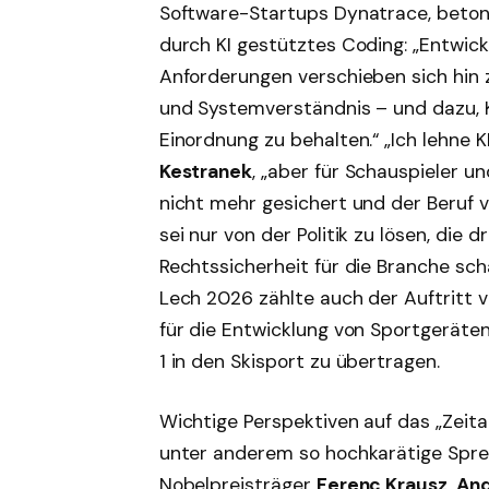
Software-Startups Dynatrace, beton
durch KI gestütztes Coding: „Entwick
Anforderungen verschieben sich hin z
und Systemverständnis – und dazu, 
Einordnung zu behalten.“ „Ich lehne K
Kestranek
, „aber für Schauspieler u
nicht mehr gesichert und der Beruf 
sei nur von der Politik zu lösen, di
Rechtssicherheit für die Branche sc
Lech 2026 zählte auch der Auftritt 
für die Entwicklung von Sportgeräte
1 in den Skisport zu übertragen.
Wichtige Perspektiven auf das „Zeita
unter anderem so hochkarätige Sprec
Nobelpreisträger
Ferenc Krausz
,
An