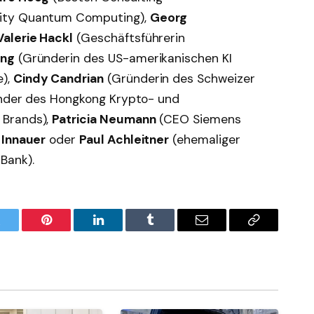
ity Quantum Computing),
Georg
Valerie Hackl
(Geschäftsführerin
ing
(Gründerin des US-amerikanischen KI
e),
Cindy Candrian
(Gründerin des Schweizer
der des Hongkong Krypto- und
 Brands),
Patricia Neumann
(CEO Siemens
 Innauer
oder
Paul Achleitner
(ehemaliger
Bank).
witter
Pinterest
LinkedIn
Tumblr
Email
Copy
Link