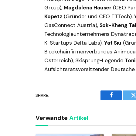
Group),
Magdalena Hauser
(CEO Par
Kopetz
(Gründer und CEO TTTech),
GasConnect Austria),
Sok-Kheng Ta
Technologieunternehmens Dynatrac
KI Startups Delta Labs),
Yat Siu
(Grün
Blockchainfirmenverbundes Animoca
Österreich), Skisprung-Legende
Toni
Aufsichtsratsvorsitzender Deutsche 
SHARE.
Facebook
T
Verwandte
Artikel