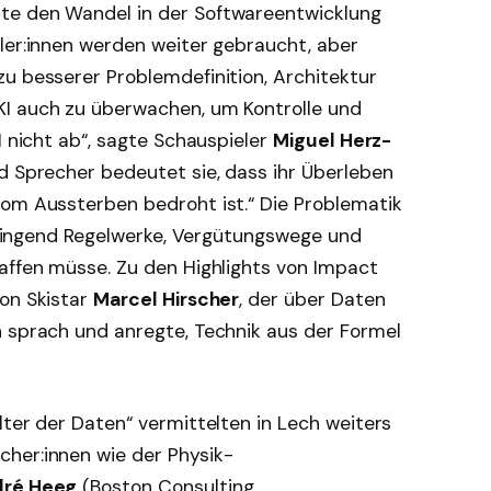
te den Wandel in der Softwareentwicklung
ler:innen werden weiter gebraucht, aber
u besserer Problemdefinition, Architektur
KI auch zu überwachen, um Kontrolle und
I nicht ab“, sagte Schauspieler
Miguel Herz-
nd Sprecher bedeutet sie, dass ihr Überleben
vom Aussterben bedroht ist.“ Die Problematik
e dringend Regelwerke, Vergütungswege und
haffen müsse. Zu den Highlights von Impact
von Skistar
Marcel Hirscher
, der über Daten
n sprach und anregte, Technik aus der Formel
lter der Daten“ vermittelten in Lech weiters
her:innen wie der Physik-
dré Heeg
(Boston Consulting