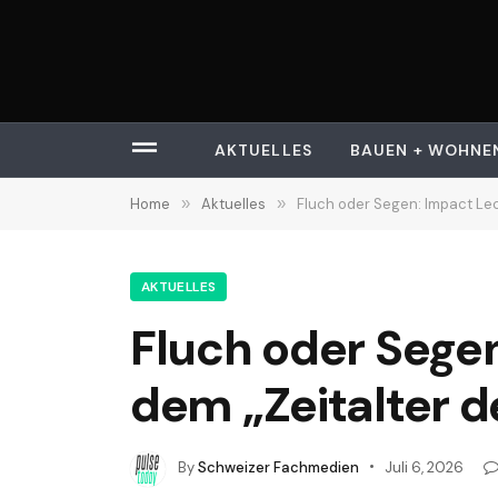
AKTUELLES
BAUEN + WOHNE
Home
»
Aktuelles
»
Fluch oder Segen: Impact Le
AKTUELLES
Fluch oder Sege
dem „Zeitalter d
By
Schweizer Fachmedien
Juli 6, 2026