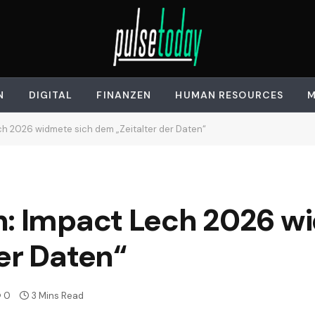
N
DIGITAL
FINANZEN
HUMAN RESOURCES
M
ch 2026 widmete sich dem „Zeitalter der Daten“
n: Impact Lech 2026 w
er Daten“
0
3 Mins Read