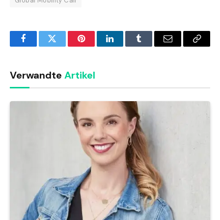
Global Mobility Call
Facebook
Twitter
Pinterest
LinkedIn
Tumblr
Email
Copy
Link
Verwandte
Artikel