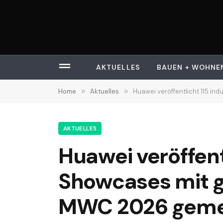
AKTUELLES
BAUEN + WOHNE
Home
»
Aktuelles
»
Huawei veröffentlicht 115 indust
AKTUELLES
Huawei veröffentl
Showcases mit g
MWC 2026 gemein