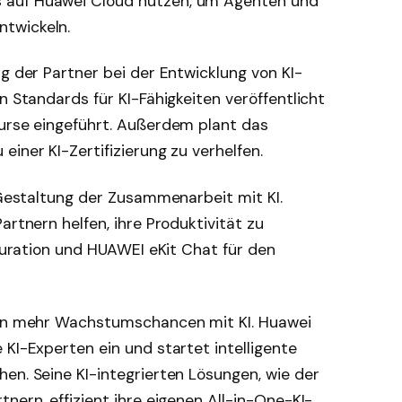
 auf Huawei Cloud nutzen, um Agenten und
twickeln.
ng der Partner bei der Entwicklung von KI-
n Standards für KI-Fähigkeiten veröffentlicht
kurse eingeführt. Außerdem plant das
iner KI-Zertifizierung zu verhelfen.
e Gestaltung der Zusammenarbeit mit KI.
artnern helfen, ihre Produktivität zu
iguration und HUAWEI eKit Chat für den
 von mehr Wachstumschancen mit KI. Huawei
 KI-Experten ein und startet intelligente
en. Seine KI-integrierten Lösungen, wie der
nern, effizient ihre eigenen All-in-One-KI-