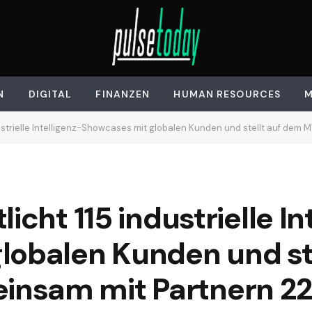
N
DIGITAL
FINANZEN
HUMAN RESOURCES
M
rielle Intelligenz-Showcases mit globalen Kunden und stellt auf dem MWC 2026 gemei
icht 115 industrielle In
lobalen Kunden und st
sam mit Partnern 22 i