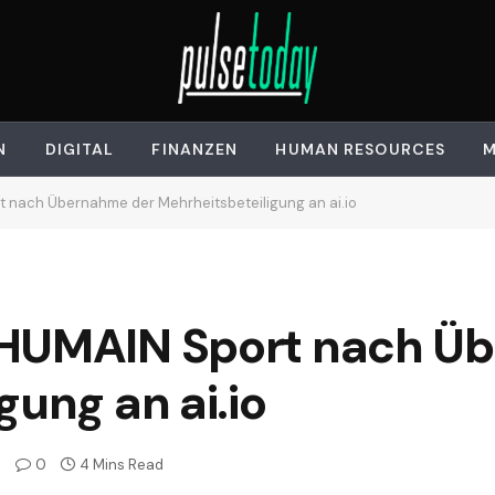
N
DIGITAL
FINANZEN
HUMAN RESOURCES
M
 nach Übernahme der Mehrheitsbeteiligung an ai.io
 HUMAIN Sport nach Ü
gung an ai.io
0
4 Mins Read