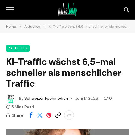
Home
»
Aktuelles
»
KI-Traffic wächst 6,5-mal schneller als menschlicher Traffic
AKTUELLES
KI-Traffic wächst 6,5-mal
schneller als menschlicher
Traffic
By
Schweizer Fachmedien
Juni 17, 2026
0
5 Mins Read
Share