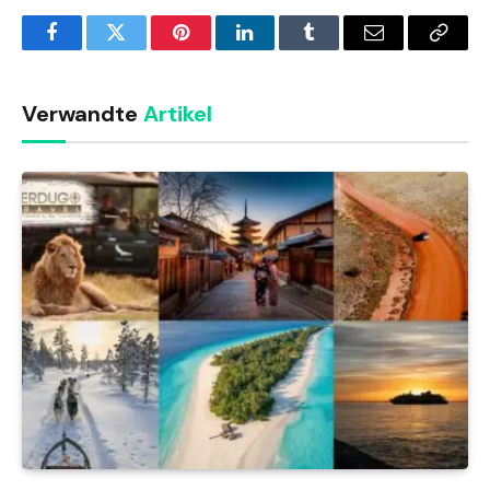
Facebook
Twitter
Pinterest
LinkedIn
Tumblr
Email
Copy
Link
Verwandte
Artikel