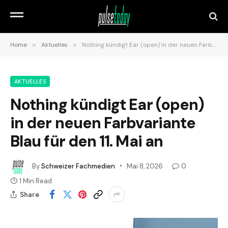
Home
»
Aktuelles
»
Nothing kündigt Ear (open) in der neuen Farbvariante Blau für den 11. Mai an
AKTUELLES
Nothing kündigt Ear (open)
in der neuen Farbvariante
Blau für den 11. Mai an
By
Schweizer Fachmedien
Mai 8, 2026
0
1 Min Read
Share