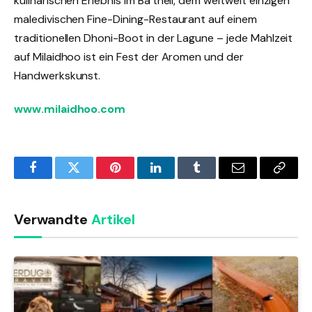
kulinarischen Erlebnis im Ba’theli, dem weltweit einzigen
maledivischen Fine-Dining-Restaurant auf einem
traditionellen Dhoni-Boot in der Lagune – jede Mahlzeit
auf Milaidhoo ist ein Fest der Aromen und der
Handwerkskunst.
www.milaidhoo.com
Facebook
Twitter
Pinterest
LinkedIn
Tumblr
Email
Copy
Link
Verwandte
Artikel