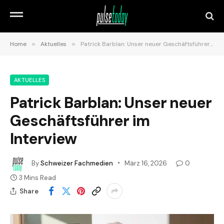
Home
»
Aktuelles
»
Patrick Barblan: Unser neuer Geschäftsführer im Interview
AKTUELLES
Patrick Barblan: Unser neuer
Geschäftsführer im
Interview
By
Schweizer Fachmedien
März 16, 2026
0
3 Mins Read
Share