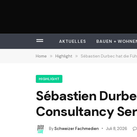
AKTUELLES
BAUEN + WOHNE
Home
»
Highlight
»
Sébastien Durbec hat die Fü
HIGHLIGHT
Sébastien Durbe
Consultancy Se
By
Schweizer Fachmedien
Juli 8, 2026