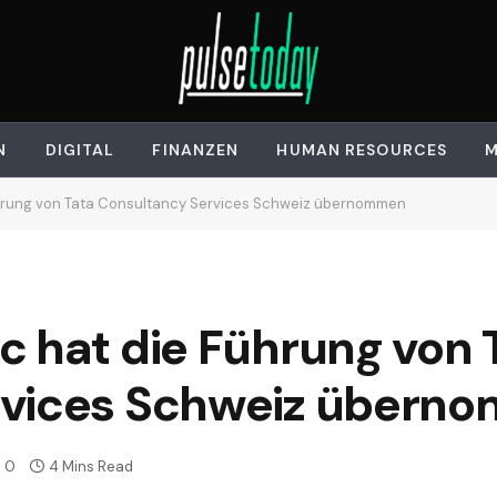
N
DIGITAL
FINANZEN
HUMAN RESOURCES
M
hrung von Tata Consultancy Services Schweiz übernommen
c hat die Führung von 
rvices Schweiz übern
0
4 Mins Read