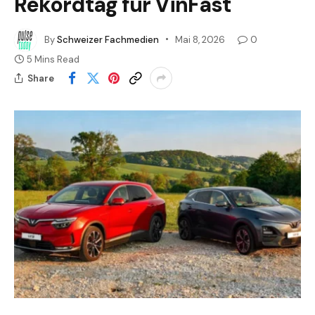
Rekordtag für VinFast
By
Schweizer Fachmedien
Mai 8, 2026
0
5 Mins Read
Share