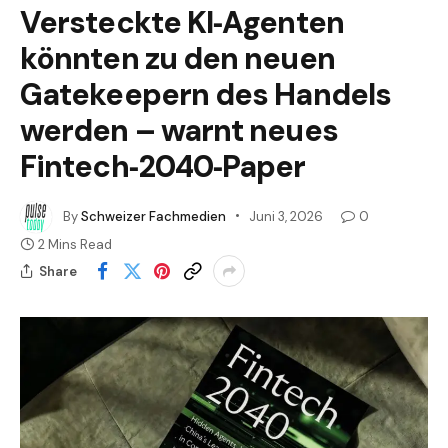
Versteckte KI‑Agenten
könnten zu den neuen
Gatekeepern des Handels
werden – warnt neues
Fintech‑2040‑Paper
By
Schweizer Fachmedien
Juni 3, 2026
0
2 Mins Read
Share