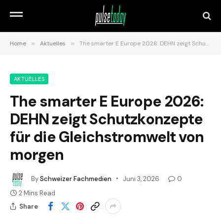
Home
»
Aktuelles
»
The smarter E Europe 2026: DEHN zeigt Schutzkonzepte für die Gleichstromwelt von morgen
AKTUELLES
The smarter E Europe 2026:
DEHN zeigt Schutzkonzepte
für die Gleichstromwelt von
morgen
By
Schweizer Fachmedien
Juni 3, 2026
0
2 Mins Read
Share