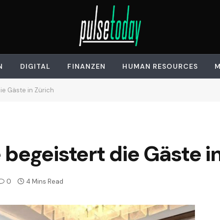
N
DIGITAL
FINANZEN
HUMAN RESOURCES
M
ie Gäste in Zürich
begeistert die Gäste i
0
4 Mins Read