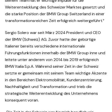
seinem Team hat er wichtige Impulse für die
Weiterentwicklung des Schweizer Marktes gesetzt und
die starke Position der BMW Group Switzerland in einer
transformationsreichen Zeit erfolgreich weitergeführt.“
Sergio Solero war seit März 2024 President und CEO
der BMW (Schweiz) AG. Zuvor hatte der gebürtige
Italiener bereits verschiedene internationale
Führungsfunktionen innerhalb der BMW Group inne und
leitete unter anderem von 2014 bis 2019 erfolgreich
BMW Italia S.p.A. Während seiner Zeit in der Schweiz
setzte er gemeinsam mit seinem Team wichtige Akzente
in den Bereichen Elektromobilität, Kundenzentrierung,
Nachhaltigkeit und Transformation und trieb die
strategische Weiterentwicklung des Unternehmens
konsequent voran.