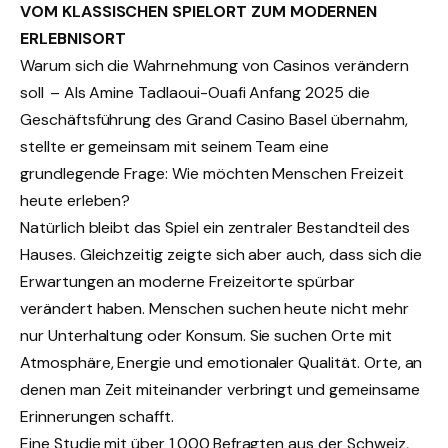
VOM KLASSISCHEN SPIELORT ZUM MODERNEN
ERLEBNISORT
Warum sich die Wahrnehmung von Casinos verändern
soll – Als Amine Tadlaoui-Ouafi Anfang 2025 die
Geschäftsführung des Grand Casino Basel übernahm,
stellte er gemeinsam mit seinem Team eine
grundlegende Frage: Wie möchten Menschen Freizeit
heute erleben?
Natürlich bleibt das Spiel ein zentraler Bestandteil des
Hauses. Gleichzeitig zeigte sich aber auch, dass sich die
Erwartungen an moderne Freizeitorte spürbar
verändert haben. Menschen suchen heute nicht mehr
nur Unterhaltung oder Konsum. Sie suchen Orte mit
Atmosphäre, Energie und emotionaler Qualität. Orte, an
denen man Zeit miteinander verbringt und gemeinsame
Erinnerungen schafft.
Eine Studie mit über 1 000 Befragten aus der Schweiz,