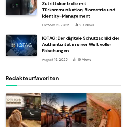
Zutrittskontrolle mit
Türkommunikation, Biometrie und
Identity-Management
Oktober 21, 2025
20
Views
IQTAG: Der digitale Schutzschild der
Authentizität in einer Welt voller
Fälschungen
August 19, 2025
19
Views
Redakteurfavoriten