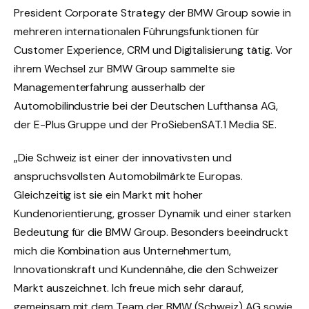
President Corporate Strategy der BMW Group sowie in
mehreren internationalen Führungsfunktionen für
Customer Experience, CRM und Digitalisierung tätig. Vor
ihrem Wechsel zur BMW Group sammelte sie
Managementerfahrung ausserhalb der
Automobilindustrie bei der Deutschen Lufthansa AG,
der E-Plus Gruppe und der ProSiebenSAT.1 Media SE.
„Die Schweiz ist einer der innovativsten und
anspruchsvollsten Automobilmärkte Europas.
Gleichzeitig ist sie ein Markt mit hoher
Kundenorientierung, grosser Dynamik und einer starken
Bedeutung für die BMW Group. Besonders beeindruckt
mich die Kombination aus Unternehmertum,
Innovationskraft und Kundennähe, die den Schweizer
Markt auszeichnet. Ich freue mich sehr darauf,
gemeinsam mit dem Team der BMW (Schweiz) AG sowie