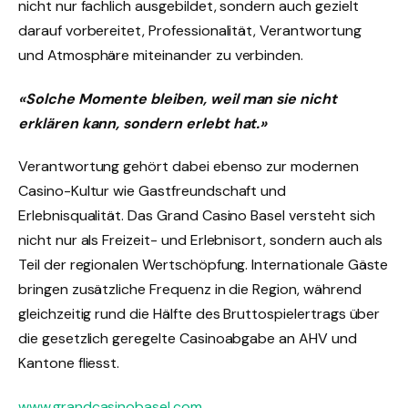
nicht nur fachlich ausgebildet, sondern auch gezielt
darauf vorbereitet, Professionalität, Verantwortung
und Atmosphäre miteinander zu verbinden.
«Solche Momente bleiben, weil man sie nicht
erklären kann, sondern erlebt hat.»
Verantwortung gehört dabei ebenso zur modernen
Casino-­Kultur wie Gastfreundschaft und
Erlebnisqualität. Das Grand Casino Basel versteht sich
nicht nur als Freizeit- und Erlebnisort, sondern auch als
Teil der regionalen Wertschöpfung. Internationale Gäste
bringen zusätzliche Frequenz in die Region, während
gleichzeitig rund die Hälfte des Bruttospielertrags über
die gesetzlich geregelte Casinoabgabe an AHV und
Kantone fliesst.
www.grandcasinobasel.com