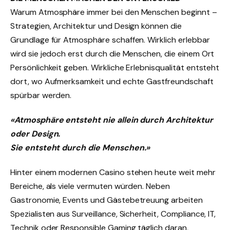
Warum Atmosphäre immer bei den Menschen beginnt –
Strategien, Architektur und Design können die
Grundlage für Atmosphäre schaffen. Wirklich erlebbar
wird sie jedoch erst durch die Menschen, die einem Ort
Persönlichkeit geben. Wirkliche Erlebnisqualität entsteht
dort, wo Aufmerksamkeit und echte Gastfreundschaft
spürbar werden.
«Atmosphäre entsteht nie allein durch Architektur
oder Design.
Sie entsteht durch die Menschen.»
Hinter einem modernen Casino stehen heute weit mehr
Bereiche, als viele vermuten würden. Neben
Gastronomie, Events und Gästebetreuung arbeiten
Spezialisten aus Surveillance, Sicherheit, Compliance, IT,
Technik oder Responsible Gaming täglich daran,