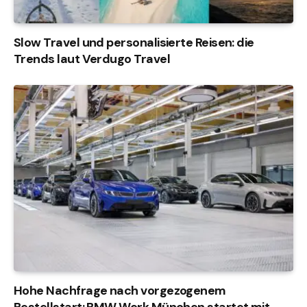
Slow Travel und personalisierte Reisen: die
Trends laut Verdugo Travel
Hohe Nachfrage nach vorgezogenem