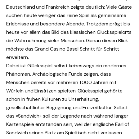
Deutschland und Frankreich zeigte deutlich: Viele Gäste
suchen heute weniger das reine Spiel als gemeinsame
Erlebnisse und besondere Abende. Trotzdem prägt bis
heute vor allem das Bild des klassischen Glücksspielorts
die Wahrnehmung vieler Menschen. Genau diesen Blick
möchte das Grand Casino Basel Schritt für Schritt
erweitern.
Dabei ist Glücksspiel selbst keineswegs ein modernes
Phänomen. Archäologische Funde zeigen, dass
Menschen bereits vor mehreren 1 000 Jahren mit
Würfeln und Einsätzen spielten. Glücksspiel gehörte
schon in frühen Kulturen zu Unterhaltung,
gesellschaftlicher Begegnung und Freizeitkultur. Selbst
das «Sandwich» soll der Legende nach während langer
Kartenspiele entstanden sein, weil der englische Earl of
Sandwich seinen Platz am Spieltisch nicht verlassen