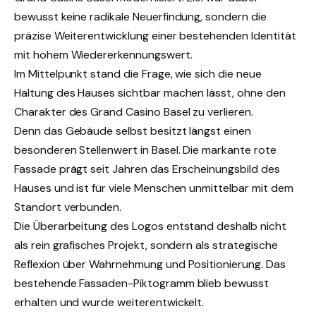
bewusst keine radikale Neuerfindung, sondern die
präzise Weiterentwicklung einer bestehenden Identität
mit hohem Wiedererkennungswert.
Im Mittelpunkt stand die Frage, wie sich die neue
Haltung des Hauses sichtbar machen lässt, ohne den
Charakter des Grand Casino Basel zu verlieren.
Denn das Gebäude selbst besitzt längst einen
besonderen Stellenwert in Basel. Die markante rote
Fassade prägt seit Jahren das Erscheinungsbild des
Hauses und ist für viele Menschen unmittelbar mit dem
Standort verbunden.
Die Überarbeitung des Logos entstand deshalb nicht
als rein grafisches Projekt, sondern als strategische
Reflexion über Wahrnehmung und Positionierung. Das
bestehende Fassaden-­Pikto­gramm blieb bewusst
erhalten und wurde weiterentwickelt.