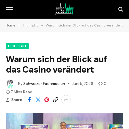
Home
»
Highlight
»
Warum sich der Blick auf das Casino verändert
HIGHLIGHT
Warum sich der Blick auf
das Casino verändert
By
Schweizer Fachmedien
Juni 5, 2026
0
7 Mins Read
Share