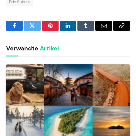
Prix Suisse
Facebook
Twitter
Pinterest
LinkedIn
Tumblr
Email
Copy
Link
Verwandte
Artikel